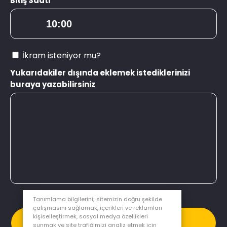
Bitiş Saati
İkram isteniyor mu?
Yukarıdakiler dışında eklemek istediklerinizi
buraya yazabilirsiniz
Tanımlama bilgilerini; sitemizin doğru şekilde
çalışmasını sağlamak, içerikleri ve reklamları
kişiselleştirmek, sosyal medya özellikleri
Gönder
sunmak ve site trafiğimizi analiz etmek için