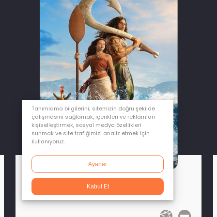
Tanımlama bilgilerini; sitemizin doğru şekilde
çalışmasını sağlamak, içerikleri ve reklamları
kişiselleştirmek, sosyal medya özellikleri
sunmak ve site trafiğimizi analiz etmek için
kullanıyoruz.
Ayarlar
Moana
Kabul Et