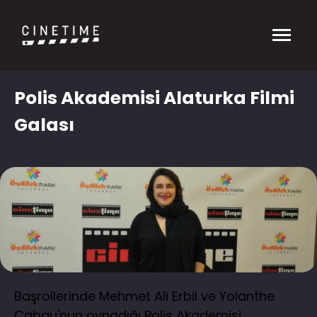
Polis Akademisi Alaturka Filmi
Galası
Başrollerinde Mehmet Ali Erbil ve Yolanthe
Cabau'nun oynadığı Polis Akademisi