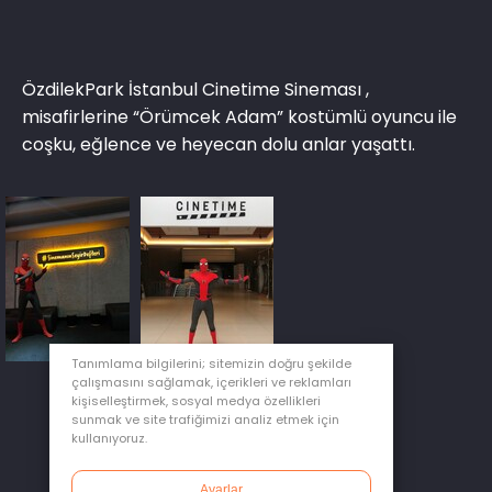
ÖzdilekPark İstanbul Cinetime Sineması
,
misafirlerine
“Örümcek Adam”
kostümlü oyuncu ile
coşku, eğlence ve heyecan dolu anlar yaşattı.
Tanımlama bilgilerini; sitemizin doğru şekilde
çalışmasını sağlamak, içerikleri ve reklamları
kişiselleştirmek, sosyal medya özellikleri
sunmak ve site trafiğimizi analiz etmek için
kullanıyoruz.
Ayarlar