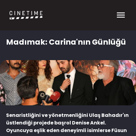
Madımak: Carina'nın Günlüğü
Senaristliğini ve yönetmenliğini Ulaş Bahadır'ın
üstlendiği projede başrol Denise Ankel.
Oyuncuya eşlik eden deneyimli isimlerse Füsun