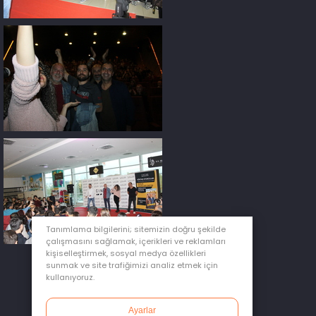
Tanımlama bilgilerini; sitemizin doğru şekilde
çalışmasını sağlamak, içerikleri ve reklamları
kişiselleştirmek, sosyal medya özellikleri
sunmak ve site trafiğimizi analiz etmek için
kullanıyoruz.
Ayarlar