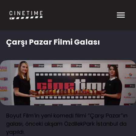
Çarşı Pazar Filmi Galası
Boyut Film’in yeni komedi filmi “Çarşı Pazar”ın
galası, önceki akşam ÖzdilekPark İstanbul da
yapıldı.