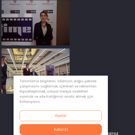
Tanımlama bilgilerini; sitemizin doğru şekilde
çalışmasını sağlamak, içerikleri ve reklamları
kişiselleştirmek, sosyal medya özellikleri
sunmak ve site trafiğimizi analiz etmek için
kullanıyoruz.
Ayarlar
Kabul Et
Gizlilik ve Kişisel Verilerin Korunması Politikamız