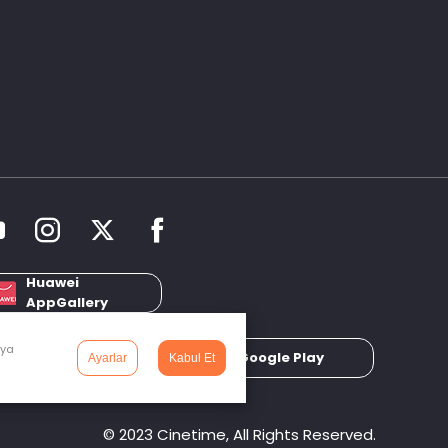
Huawei
AppGallery
dya
App Store
Google Play
Ayarlar
Kabul Et
© 2023 Cinetime, All Rights Reserved.