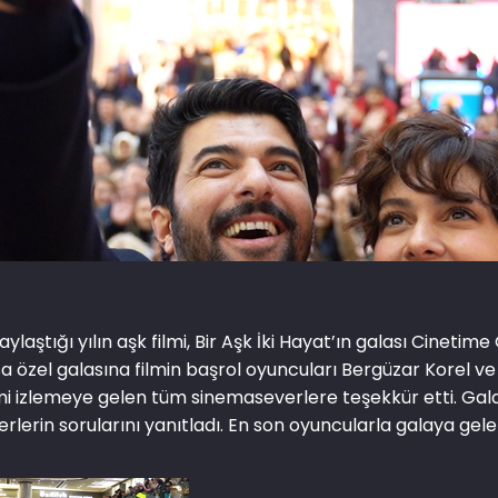
laştığı yılın aşk filmi, Bir Aşk İki Hayat’ın galası Cinetime
ursa özel galasına filmin başrol oyuncuları Bergüzar Korel v
lmi izlemeye gelen tüm sinemaseverlere teşekkür etti. Ga
erin sorularını yanıtladı. En son oyuncularla galaya gelen 