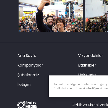
Ana Sayfa
Vizyondakiler
Kampanyalar
Etkinlikler
Şubelerimiz
Hakkında
İletişim
Özel Etkinlik Tal
Tanımlama bilgilerini; sitemizin doğru ş
özellikleri sunmak ve site trafiğimizi ana
Gizlilik ve Kişisel Ve