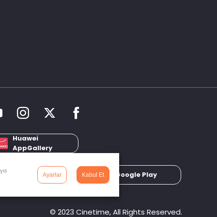
Huawei
AppGallery
dya
App Store
Google Play
Ayarlar
Kabul Et
© 2023 Cinetime, All Rights Reserved.