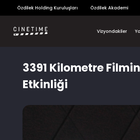
Özdilek Holding Kuruluşları
Özdilek Akademi
Vizyondakiler
Y
3391 Kilometre Filmi
Etkinliği