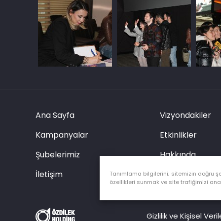
Ana Sayfa
Vizyondakiler
Kampanyalar
Etkinlikler
Şubelerimiz
Hakkında
İletişim
Özel Etkinlik Tal
Tanımlama bilgilerini; sitemizin doğru ş
özellikleri sunmak ve site trafiğimizi ana
Gizlilik ve Kişisel Ve